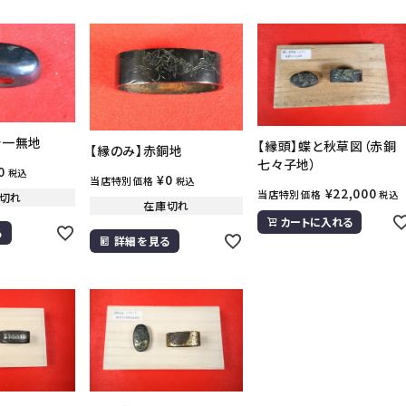
分一無地
【縁頭】蝶と秋草図（赤銅
【縁のみ】赤銅地
七々子地）
0
税込
¥
0
当店特別価格
税込
¥
22,000
当店特別価格
税込
切れ
在庫切れ
カートに入れる
る
詳細を見る