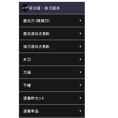
居合道・抜刀道具
居合刀（模擬刀）
居合道向き真剣
抜刀道向き真剣
木刀
刀袋
下緒
道着袴セット
道着単品