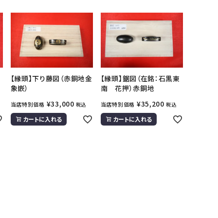
【縁頭】下り藤図（赤銅地金
【縁頭】鋸図（在銘：石黒東
象嵌）
南 花押）赤銅地
¥
33,000
¥
35,200
当店特別価格
当店特別価格
税込
税込
カートに入れる
カートに入れる