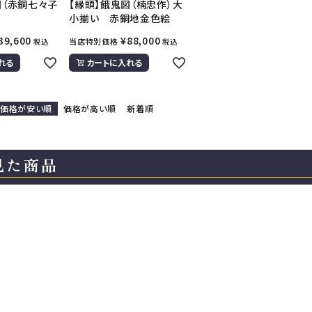
図（赤銅七々子
【縁頭】餓鬼図（楠忠作）大
小揃い 赤銅地金色絵
39,600
¥
88,000
当店特別価格
税込
税込
れる
カートに入れる
価格が安い順
価格が高い順
新着順
見た商品