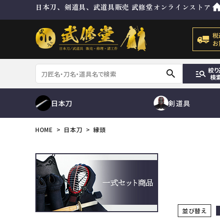
日本刀、剣道具、武道具販売 武修堂オンラインストア
絞り
search
manage_search
検
日本刀
剣道具
HOME
日本刀
縁頭
刀
脇差
防具セット
目貫
その他金具
ゼッケン
修理及び諸工作
防具袋
ACCOUNT MENU
ようこそ ゲスト 様
並び替え