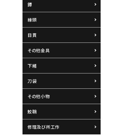
鐔
縁頭
目貫
その他金具
下緒
刀袋
その他小物
鮫鞘
修理及び所工作