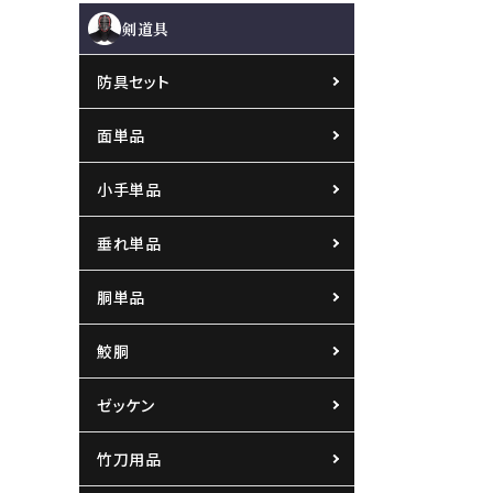
剣道具
防具セット
面単品
小手単品
垂れ単品
胴単品
鮫胴
ゼッケン
竹刀用品