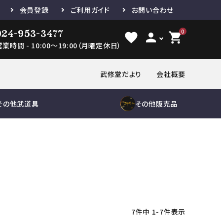
会員登録
ご利用ガイド
お問い合わせ
024-953-3477
0
favorite
person
shopping_cart
営業時間 - 10:00～19:00（月曜定休日）
武修堂だより
会社概要
その他武道具
その他販売品
き
品
木刀
縁頭
胴単品
刀袋
鮫胴
下緒
セット
鮫鞘
道着単品
袴単品
小物
帯
修理及び諸工作
紋付袴
ゼッケン
鮫胴
修理及び諸
工作
7
件中
1
-
7
件表示