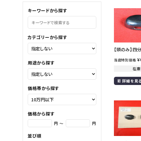
meeting_room
person
ログイン
会員登録
キーワードから探す
コンテンツ
ガイド
カテゴリーから探す
【頭のみ】四
ご利用ガイド
¥
当店特別価格
会社概要
用途から探す
在庫
特定商取引法について
詳細を見
プライバシーポリシー
価格帯から探す
お問い合わせ
価格から探す
円 ～
円
並び順