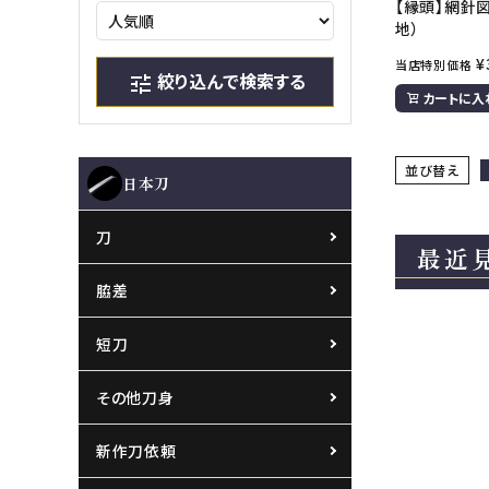
【縁頭】網針
地）
¥
当店特別価格
絞り込んで検索する
tune
カートに入
並び替え
日本刀
刀
最近
脇差
短刀
その他刀身
新作刀依頼