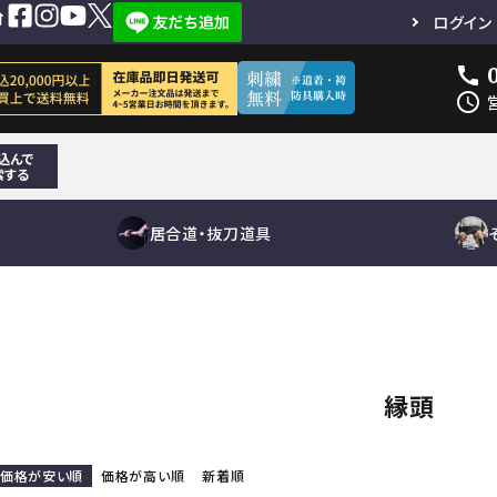
ログイン
call
schedule
込んで
索する
居合道・抜刀道具
短刀
面単品
居合刀（模擬
その他刀身
小手単品
居合道向き
鐔
抜刀道向
垂れ単
下緒
竹刀用品
刀）
刀袋
木刀用品
真剣
その他小物
真剣
道着袴
縁頭
竹刀袋
道着袴セット
刀袋
道着単品
袴単品
その他
刀袋
その他小物
鮫鞘
価格が安い順
価格が高い順
新着順