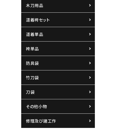
木刀用品
道着袴セット
道着単品
袴単品
防具袋
竹刀袋
刀袋
その他小物
修理及び諸工作