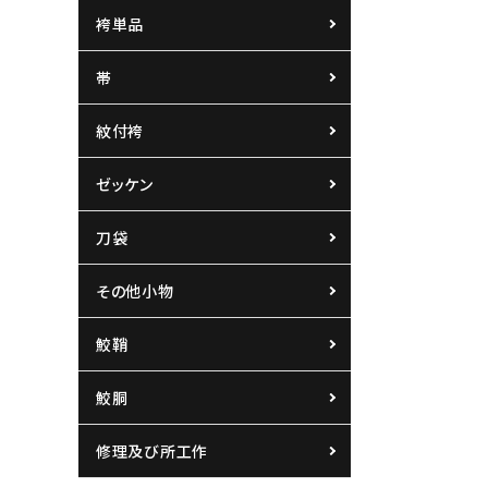
袴単品
帯
紋付袴
ゼッケン
刀袋
その他小物
鮫鞘
鮫胴
修理及び所工作