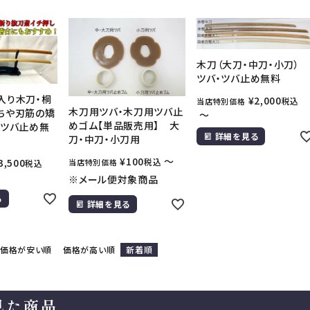
木刀（大刀・中刀・小刀）
ツバ・ツバ止め無料
入り木刀・桐
¥
2,000
税込
当店特別価格
木刀用ツバ・木刀用ツバ止
ちや刃筋の矯
〜
めゴム【単品販売用】 大
・ツバ止め無
詳細を見る
刀・中刀・小刀用
¥
100
〜
税込
3,500
当店特別価格
税込
※メール便対象商品
る
詳細を見る
価格が安い順
価格が高い順
新着順
見た商品