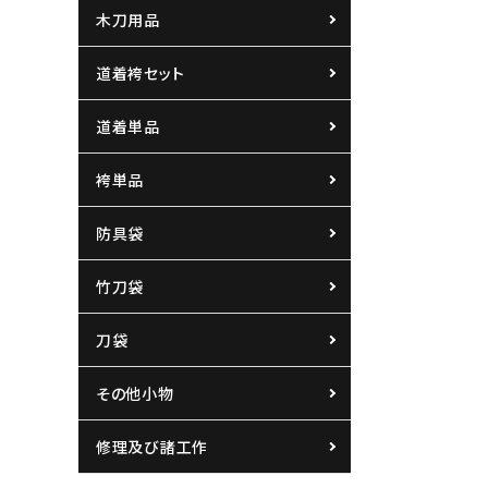
木刀用品
道着袴セット
道着単品
袴単品
防具袋
竹刀袋
刀袋
その他小物
修理及び諸工作