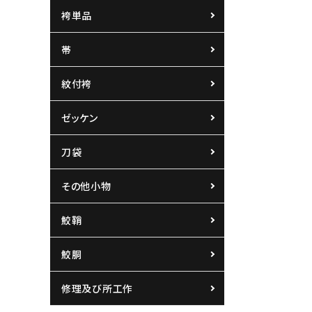
袴単品
帯
紋付袴
ゼッケン
刀袋
その他小物
鮫鞘
鮫胴
修理及び所工作