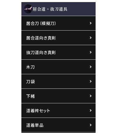
居合道・抜刀道具
居合刀（模擬刀）
居合道向き真剣
抜刀道向き真剣
木刀
刀袋
下緒
道着袴セット
道着単品