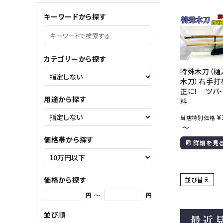
meeting_room
person
ログイン
会員登録
キーワードから探す
コンテンツ
ガイド
カテゴリーから探す
特殊木刀（樋
ご利用ガイド
木刀）右手打
正に！ ツバ
会社概要
用途から探す
料
特定商取引法について
¥
当店特別価格
〜
プライバシーポリシー
価格帯から探す
詳細を見
お問い合わせ
価格から探す
並び替え
円 ～
円
並び順
最近