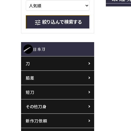
絞り込んで検索する
tune
日本刀
刀
脇差
短刀
その他刀身
新作刀依頼