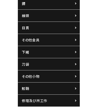
鐔
縁頭
目貫
その他金具
下緒
刀袋
その他小物
鮫鞘
修理及び所工作