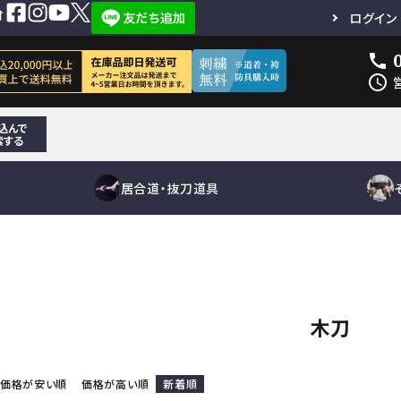
ログイン
call
schedule
込んで
索する
居合道・抜刀道具
短刀
面単品
居合刀（模擬
その他刀身
小手単品
居合道向き
鐔
抜刀道向
垂れ単
下緒
竹刀用品
刀）
刀袋
木刀用品
真剣
その他小物
真剣
道着袴
木刀
竹刀袋
道着袴セット
刀袋
道着単品
袴単品
その他
刀袋
その他小物
鮫鞘
価格が安い順
価格が高い順
新着順