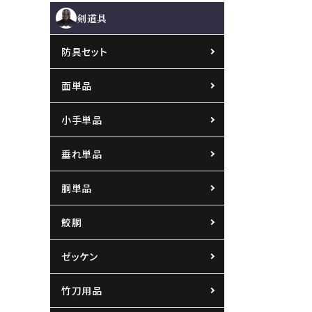
剣道具
防具セット
面単品
小手単品
垂れ単品
胴単品
鮫胴
ゼッケン
竹刀用品