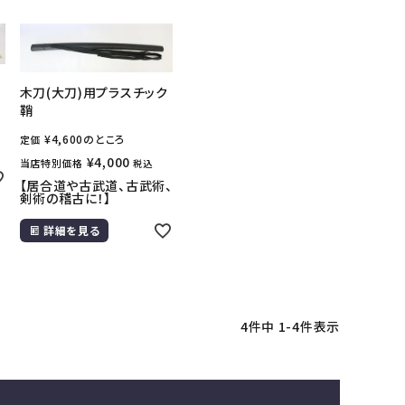
木刀(大刀)用プラスチック
鞘
¥
4,600
のところ
定価
¥
4,000
当店特別価格
税込
【居合道や古武道、古武術、
剣術の稽古に！】
詳細を見る
4
件中
1
-
4
件表示