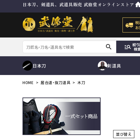
日本刀、剣道具、武道具販売 武修堂オンラインストア
絞り
search
manage_search
検
日本刀
剣道具
HOME
居合道・抜刀道具
木刀
刀
脇差
防具セット
目貫
その他金具
ゼッケン
修理及び諸工作
防具袋
ACCOUNT MENU
ようこそ ゲスト 様
並び替え