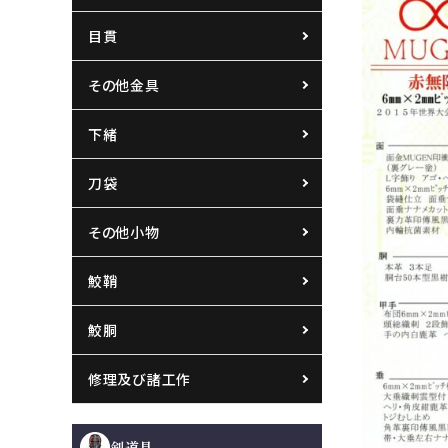
目貫
その他金具
下緒
刀袋
その他小物
鮫鞘
鮫胴
修理及び諸工作
剣道具