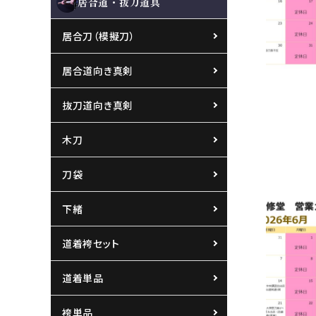
居合道・抜刀道具
居合刀（模擬刀）
居合道向き真剣
抜刀道向き真剣
木刀
刀袋
６月の営業
下緒
2026.05.3
道着袴セット
お知らせ
道着単品
袴単品