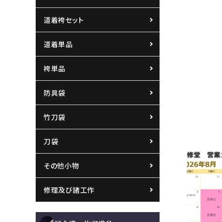
道着袴セット
道着単品
袴単品
防具袋
竹刀袋
刀袋
８月の営業
その他小物
2026.07.3
お知らせ
修理及び諸工作