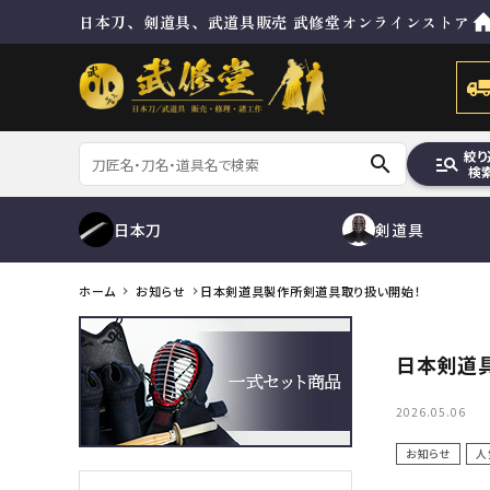
日本刀、剣道具、武道具販売 武修堂オンラインストア
絞り
search
manage_search
検
日本刀
剣道具
ホーム
お知らせ
日本剣道具製作所剣道具取り扱い開始！
刀
脇差
防具セット
日本剣道
目貫
その他金具
ゼッケン
鮫胴
修理及び諸工作
防具袋
コンテンツ
2026.05.06
お知らせ
人
ガイド