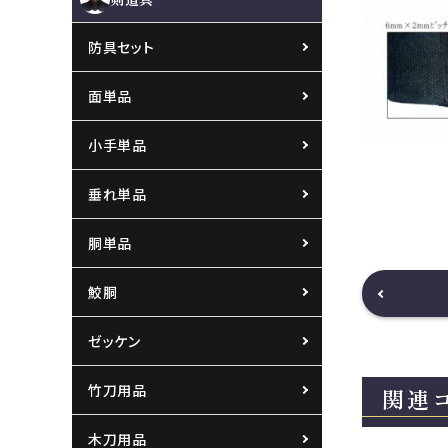
防具セット
面単品
小手単品
垂れ単品
胴単品
鮫胴
ゼッケン
竹刀用品
関連
木刀用品