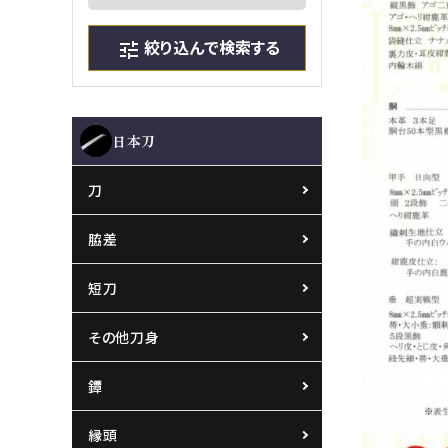
絞り込んで検索する
tune
日本刀
刀
脇差
短刀
その他刀身
鐔
縁頭