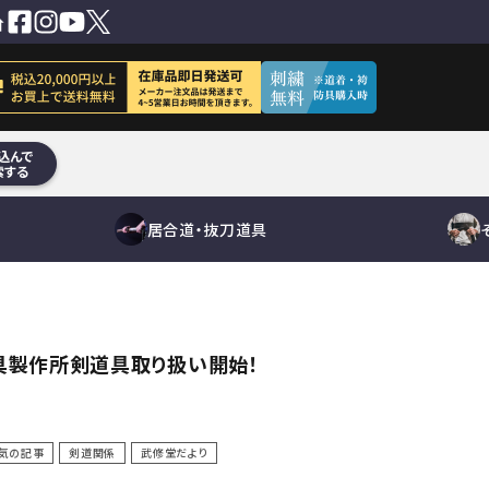
込んで
索する
居合道・抜刀道具
短刀
面単品
居合刀（模擬
その他刀身
小手単品
居合道向き
抜刀道向
垂れ単
鐔
具製作所剣道具取り扱い開始！
下緒
竹刀用品
刀）
刀袋
木刀用品
真剣
真剣
道着袴
そ
竹刀袋
道着袴セット
刀袋
道着単品
袴単品
その他
刀袋
その他小物
鮫鞘
気の記事
剣道関係
武修堂だより