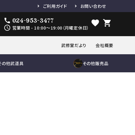
ご利用ガイド
お問い合わせ
024-953-3477
call
favorite
shopping_cart
schedule
営業時間 - 10:00～19:00（月曜定休日）
武修堂だより
会社概要
その他武道具
その他販売品
き
品
木刀
胴単品
縁頭
刀袋
鮫胴
下緒
セット
の他小物
道着単品
鮫鞘
袴単品
小物
帯
修理及び諸工作
紋付袴
ゼッケン
鮫胴
修理及び諸
工作