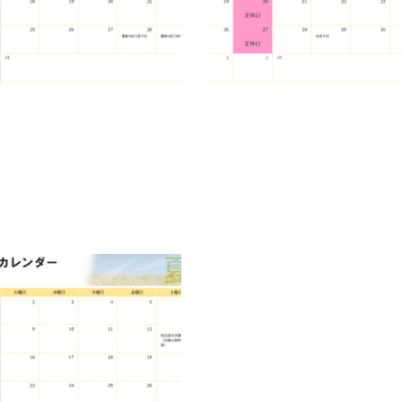
カレンダー
1
未分類
武修堂だより