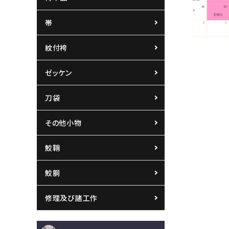
帯
紋付袴
ゼッケン
刀袋
その他小物
鮫鞘
鮫胴
修理及び諸工作