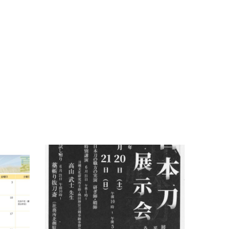
開成山大神宮 日本刀展示会イベントのお
知らせ
2026.06.01
お知らせ
刀関係
武修堂だより