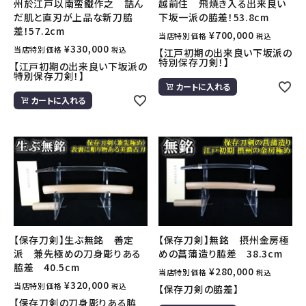
州於江戸以南蛮鐵作之 詰ん
越前住 飛焼き入る出来良い
だ肌と直刃が上品な新刀脇
下坂一派の脇差！53.8cm
差！57.2cm
¥
700,000
当店特別価格
税込
¥
330,000
当店特別価格
税込
【江戸初期の出来良い下坂派の
特別保存刀剣！】
【江戸初期の出来良い下坂派の
特別保存刀剣！】
カートに入れる
カートに入れる
【保存刀剣】生ぶ無銘 善定
【保存刀剣】無銘 摂州金房極
派 兼先極めの刀身彫りある
めの菖蒲造り脇差 38.3cm
脇差 40.5cm
¥
280,000
当店特別価格
税込
¥
320,000
当店特別価格
税込
【保存刀剣の脇差】
【保存刀剣の刀身彫りある脇