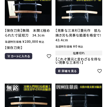
【保存刀剣】無銘 末関と極め
【見事な三本杉】兼元作 肌も
られた寸延短刀 34.3cm
焼き刃も見事な脇差を格安で！
43.4cm
¥
280,000
当店特別価格
税込
¥
0
当店特別価格
税込
【保存刀剣】
在庫切れ
カートに入れる
【これぞ兼元と言わざるを得な
い見事な三本杉！】
詳細を見る