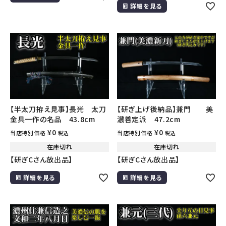
詳細を見る
【半太刀拵え見事】長光 太刀
【研ぎ上げ後納品】兼門 美
金具一作の名品 43.8cm
濃善定派 47.2cm
¥
0
¥
0
当店特別価格
当店特別価格
税込
税込
在庫切れ
在庫切れ
【研ぎCさん放出品】
【研ぎCさん放出品】
詳細を見る
詳細を見る