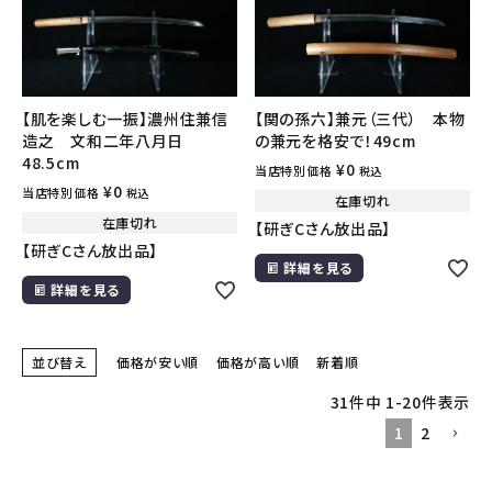
【肌を楽しむ一振】濃州住兼信
【関の孫六】兼元（三代） 本物
造之 文和二年八月日
の兼元を格安で！49cm
48.5cm
¥
0
当店特別価格
税込
¥
0
当店特別価格
税込
在庫切れ
在庫切れ
【研ぎCさん放出品】
【研ぎCさん放出品】
詳細を見る
詳細を見る
並び替え
価格が安い順
価格が高い順
新着順
31
件中
1
-
20
件表示
1
2