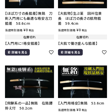
【ほぼ刀寸の長脇差】無銘 刀
【大肌物】生ぶ茎 因州住景
剣入門用にも最適な格安古刀
長 ほぼ刀の長さの肌物脇
脇差 58.6ｃｍ
差 59.4cm
¥
0
¥
0
当店特別価格
当店特別価格
税込
税込
在庫切れ
在庫切れ
【入門用に！格安脇差】
【大肌で働き盛んな脇差】
詳細を見る
詳細を見る
【飛騨系の一品】無銘 在銘鐔
【入門用格安】無銘 53.6cm
拵え付 50.2cm
¥
0
当店特別価格
税込