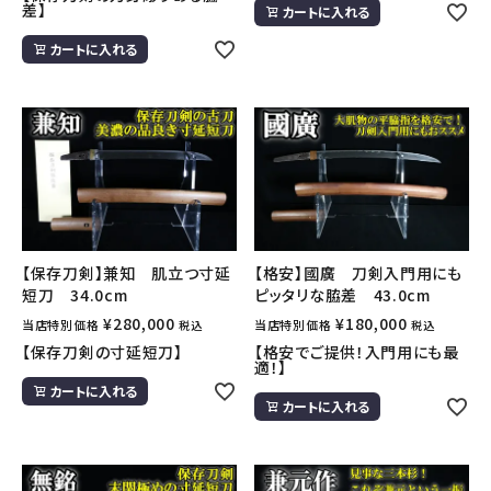
差】
カートに入れる
カートに入れる
【保存刀剣】兼知 肌立つ寸延
【格安】國廣 刀剣入門用にも
短刀 34.0cm
ピッタリな脇差 43.0cm
¥
280,000
¥
180,000
当店特別価格
当店特別価格
税込
税込
【保存刀剣の寸延短刀】
【格安でご提供！入門用にも最
適！】
カートに入れる
カートに入れる