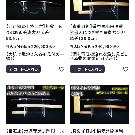
ご利用ガイド
会社概要
【江戸期の上拵え付】無銘 反
【貴重刀剣】備中国水田国重
りのある美濃古刀脇差！
沸盛んにつき働き豊富な新刀
特定商取引法について
53.5cm
脇差！39.8cm
プライバシーポリシー
¥
220,000
¥
240,000
当店特別価格
当店特別価格
税込
税込
【大肌で飛焼き入る拵え付の一
【備中青江の流れを汲む見どこ
お問い合わせ
振！】
ろ満載の寛文新刀脇差！】
カートに入れる
カートに入れる
【善定派】丹波守藤原照門 武
【特別保存】相模守藤原国綱