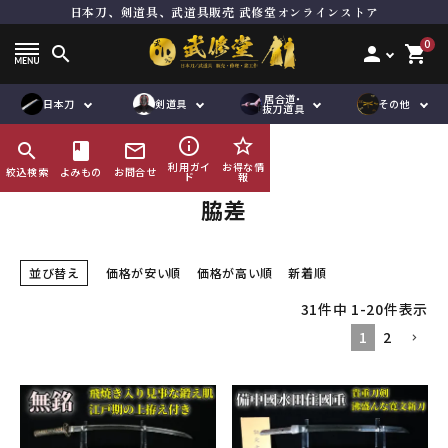
日本刀、剣道具、武道具販売 武修堂オンラインストア
ト
居合刀（模擬刀）
面単品
居合道向き真剣
品
抜刀道向き真剣
垂れ単品
木刀
0
search
person
shopping_cart
刀袋
鮫胴
下緒
脇差
道着袴セット
竹刀用品
道着単品
その他刀身
縁頭
居合道・
オリジナル商
ハンドメイド商
日本刀
剣道具
その他
品
袴単品
その他金具
道着袴セット
帯
抜刀道具
品
品
刀袋
企画商品
鮫鞘
品
紋付袴
袴単品
ゼッケン
info_outline
star_border
search
HOME
book
日本刀
mail_outline
脇差
刀袋
竹刀袋
その他小物
利用ガイ
お得な情
絞込検索
よみもの
お問合せ
ド
報
鮫鞘
その他小物
鮫胴
脇差
び諸工作
修理及び諸工作
ACCOUNT MENU
並び替え
価格が安い順
価格が高い順
新着順
ようこそ ゲスト 様
31
件中
1
-
20
件表示
meeting_room
person
ログイン
会員登録
1
2
コンテンツ
ガイド