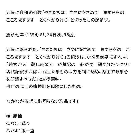
刀身に自作の和歌「やきたちは さやにをさめて ますらをの
こころますます とくへかりけり」と切ったものが多い。
嘉永七年（1854）8月28日没、58歳。
刀身に彫られた、「やきたちは さやにをさめて ますらをの こ
ころますます とくへかりけり」の和歌は、かなを漢字にすれば、
「焼太刀刃 鞘に納めて 益荒男の 心益々 研ぐ可かりけり」
現代語訳すれば、「武士たるものは刀を鞘に納め、内面である心
を研鑽すべきだ」という意味。
当世の武士の精神訓を和歌にしたもの。
なかなか市場に出回らない珍品です！
棟：庵棟
造り：平造り
ハバキ：銀一重