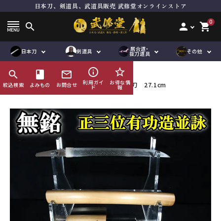
日本刀、剣道具、武道具販売 武修堂オンラインストア
ト
居合刀（模擬刀）
面単品
居合道向き真剣
品
抜刀道向き真剣
垂れ単品
木刀
0
search
person
shopping_cart
刀袋
鮫胴
下緒
脇差
道着袴セット
竹刀用品
道着単品
その他刀身
縁頭
居合道・
オリジナル商
ハンドメイド商
日本刀
剣道具
その他
品
袴単品
その他金具
道着袴セット
帯
抜刀道具
品
品
刀袋
企画商品
鮫鞘
品
紋付袴
袴単品
ゼッケン
info_outline
star_border
search
HOME
book
日本刀
mail_outline
刀袋
竹刀袋
その他小物
利用ガイ
お得な情
【珍品】無銘（正三位有功造並詠彫り） 短刀 27.1cm
絞込検索
よみもの
お問合せ
ド
報
鮫鞘
その他小物
鮫胴
び諸工作
修理及び諸工作
ACCOUNT MENU
ようこそ ゲスト 様
meeting_room
person
ログイン
会員登録
コンテンツ
ガイド