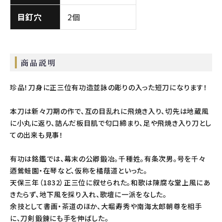
目釘穴
2個
商品説明
珍品！刀身に正三位有功造並詠の彫りの入った短刀になります！
本刀は新々刀期の作で、互の目乱れに飛焼き入り、切先は地蔵風
に小丸に返り、詰んだ板目肌で匂口締まり、足や飛焼き入り刀とし
ての出来も見事！
有功は銘鑑では、幕末の公卿鍛冶。千種姓。有条次男。号を千々
迺鶯蛙園・在琴など、仮称を橘蔭道といった。
天保三年（1832）正三位に叙せられた。和歌は陳腐な堂上風にあ
きたらず、地下風を採り入れ、歌壇に一派をなした。
余技として書画・茶道のほか、大堀寿秀や南海太郎朝尊を相手
に、刀剣鍛錬にも手を伸ばした。