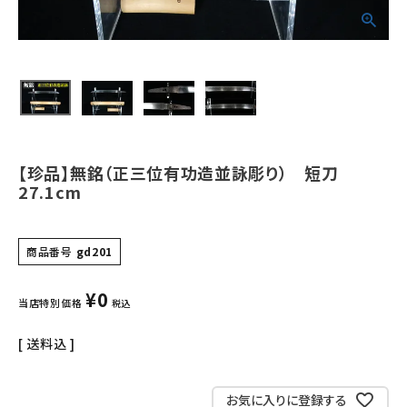
ご利用ガイド
会社概要
特定商取引法について
プライバシーポリシー
【珍品】無銘（正三位有功造並詠彫り） 短刀
お問い合わせ
27.1cm
商品番号
gd201
¥
0
当店特別価格
税込
送料込
お気に入りに登録する