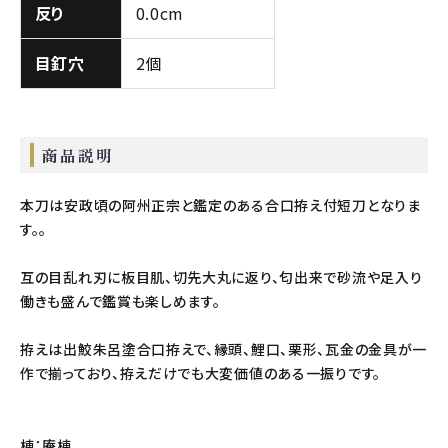
反り
0.0cm
目釘穴
2個
商品説明
本刀は安政頃の阿州正宗と鑑定のある合口拵え付短刀となりま
す。。
互の目乱れ刃に板目肌、切先大丸に返り、匂出来で砂流や足入り
働きも盛んで鑑賞も楽しめます。
拵えは出鮫朱呂塗合口拵えで、縁頭、鯉口、栗形、瓦金の金具が一
作で揃っており、拵えだけでも大変価値のある一振りです。
棟：庵棟