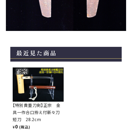
最近見た商品
【特別貴重刀剣】正宗 金
具一作合口拵え付新々刀
短刀 28.2cm
0
¥
(税込)