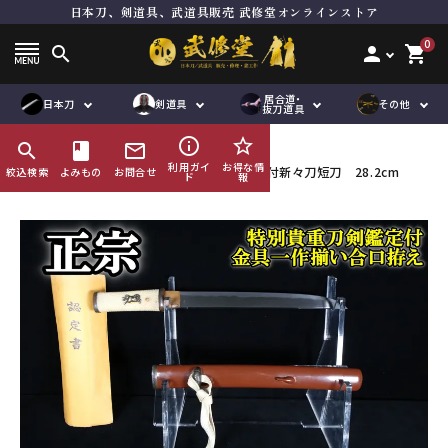
日本刀、剣道具、武道具販売 武修堂オンラインストア
ト
居合刀（模擬刀）
面単品
居合道向き真剣
品
抜刀道向き真剣
垂れ単品
木刀
0
search
person
shopping_cart
刀袋
鮫胴
下緒
脇差
道着袴セット
竹刀用品
道着単品
その他刀身
縁頭
居合道・
オリジナル商
ハンドメイド商
日本刀
剣道具
その他
品
袴単品
その他金具
道着袴セット
帯
抜刀道具
品
品
刀袋
企画商品
鮫鞘
品
紋付袴
袴単品
ゼッケン
info_outline
star_border
search
HOME
book
日本刀
mail_outline
刀袋
竹刀袋
その他小物
利用ガイ
お得な情
【特別貴重刀剣】正宗 金具一作合口拵え付新々刀短刀 28.2cm
絞込検索
よみもの
お問合せ
ド
報
鮫鞘
その他小物
鮫胴
び諸工作
修理及び諸工作
ACCOUNT MENU
ようこそ ゲスト 様
meeting_room
person
ログイン
会員登録
コンテンツ
ガイド