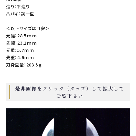
造り：平造り
ハバキ：銅一重
＜以下サイズは目安＞
元幅：28.5ｍｍ
先幅：23.1ｍｍ
元重：5.7ｍｍ
先重：4.6ｍｍ
刀身重量：203.5ｇ
是非画像をクリック（タップ）して拡大して
ご覧下さい