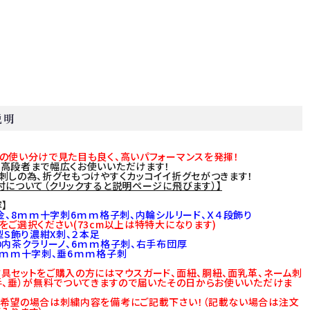
説明
の使い分けで見た目も良く、高いパフォーマンスを発揮！
高段者まで幅広くお使いいただけます！
刺しの為、折グセもつけやすくカッコイイ折グセがつきます！
付について（クリックすると説明ページに飛びます）】
】
面金、8ｍｍ十字刺6ｍｍ格子刺、内輪シルリード、Ｘ４段飾り
をご選択ください(73cm以上は特特大になります)
本型S飾り濃紺X刺、２本足
の内茶クラリーノ、6ｍｍ格子刺、右手布団厚
8ｍｍ十字刺、垂6ｍｍ格子刺
具セットをご購入の方にはマウスガード、面紐、胴紐、面乳革、ネーム刺
手、垂）が無料でついてきますので届いたその日からお使いいただけま
希望の場合は刺繍内容を備考にご記載下さい！（記載ない場合は注文