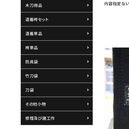
内容指定ない
木刀用品
道着袴セット
道着単品
袴単品
防具袋
竹刀袋
刀袋
その他小物
修理及び諸工作