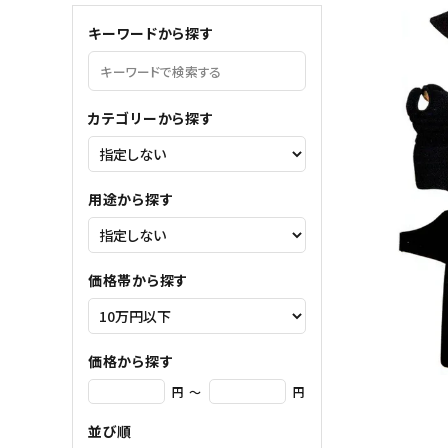
meeting_room
person
ログイン
会員登録
キーワードから探す
コンテンツ
ガイド
カテゴリーから探す
ご利用ガイド
会社概要
用途から探す
特定商取引法について
プライバシーポリシー
価格帯から探す
お問い合わせ
価格から探す
円 ～
円
並び順