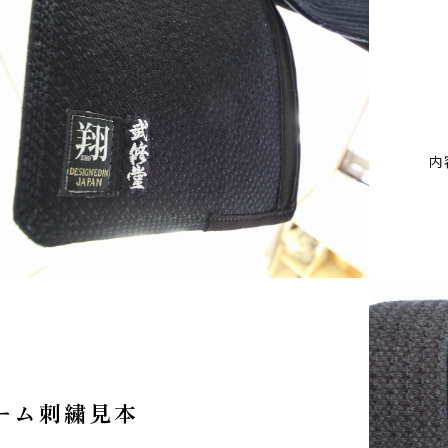
内
ーム刺繍見本