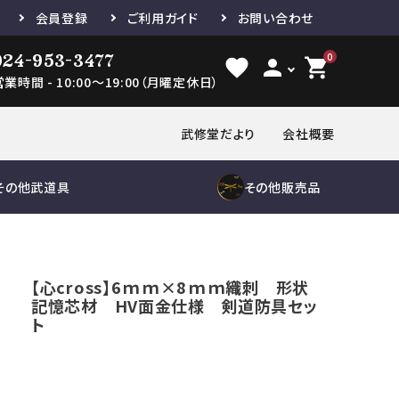
会員登録
ご利用ガイド
お問い合わせ
024-953-3477
0
favorite
person
shopping_cart
営業時間 - 10:00～19:00（月曜定休日）
武修堂だより
会社概要
その他武道具
その他販売品
【心cross】6ｍｍ×8ｍｍ織刺 形状
き
品
木刀
縁頭
胴単品
刀袋
鮫胴
下緒
記憶芯材 HV面金仕様 剣道防具セッ
セット
鮫鞘
道着単品
袴単品
ト
小物
帯
修理及び諸工作
紋付袴
ゼッケン
鮫胴
修理及び諸
工作