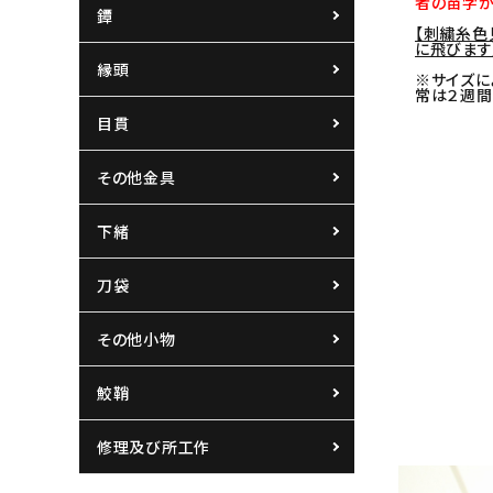
者の苗字が
鐔
【刺繍糸色
に飛びます
縁頭
※サイズに
常は２週間
目貫
その他金具
下緒
刀袋
その他小物
鮫鞘
修理及び所工作