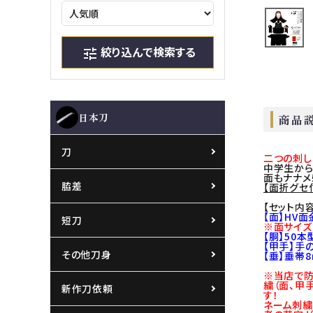
絞り込んで検索する
tune
日本刀
商品
刀
二つの刺し
中学生から
面もナナメ
脇差
【面折グセ
【セット内容
【面】HV
短刀
※面サイズ
【胴】50
【甲手】手
その他刀身
【垂】垂帯
※当店で防
繍（面、甲
新作刀依頼
す！
ネーム刺繍