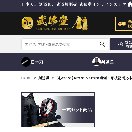
日本刀、剣道具、武道具販売 武修堂オンラインストア
絞り
search
manage_search
検
日本刀
剣道具
HOME
剣道具
【心cross】6ｍｍ×8ｍｍ織刺 形状記憶芯
刀
脇差
防具セット
目貫
その他金具
ゼッケン
修理及び諸工作
防具袋
ACCOUNT MENU
ようこそ ゲスト 様