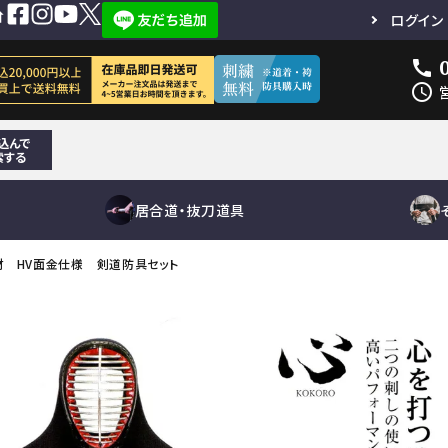
ログイン
call
schedule
込んで
索する
居合道・抜刀道具
材 HV面金仕様 剣道防具セット
短刀
面単品
居合刀（模擬
その他刀身
小手単品
居合道向き
鐔
抜刀道向
垂れ単
下緒
竹刀用品
刀）
刀袋
木刀用品
真剣
その他小物
真剣
道着袴
竹刀袋
道着袴セット
刀袋
道着単品
袴単品
その他
刀袋
その他小物
鮫鞘