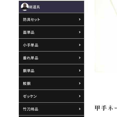
剣道具
防具セット
面単品
小手単品
垂れ単品
胴単品
鮫胴
ゼッケン
甲手ネ
竹刀用品