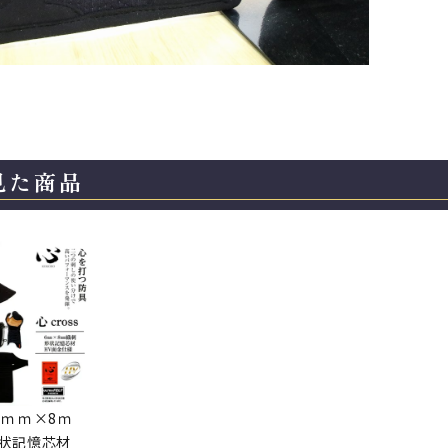
見た商品
】6ｍｍ×8ｍ
形状記憶芯材