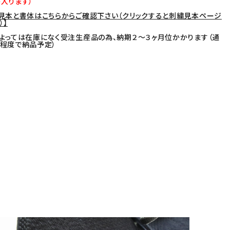
入ります）
見本と書体はこちらからご確認下さい（クリックすると刺繍見本ページ
）】
よっては在庫になく受注生産品の為、納期２～３ヶ月位かかります（通
程度で納品予定）