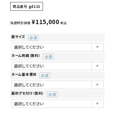
商品番号
gd121
¥
115,000
当店特別価格
税込
面サイズ
(必
須)
ネーム刺繍（無料）
(必
須)
ネーム基本書体
(必
須)
面折グセ付け（無料）
(必
須)