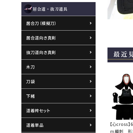
居合道・抜刀道具
居合刀（模擬刀）
居合道向き真剣
最近
抜刀道向き真剣
木刀
刀袋
下緒
道着袴セット
【心cross
道着単品
ｍ織刺 