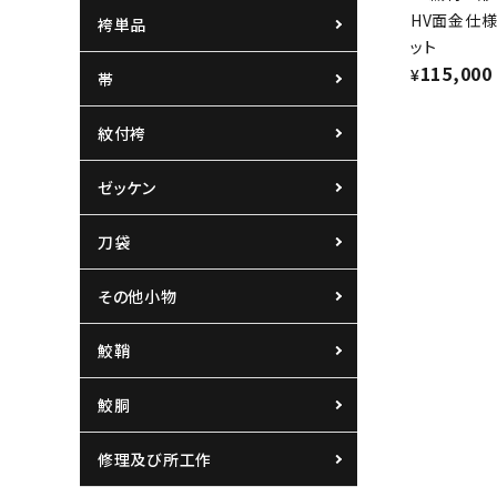
HV面金仕
袴単品
ット
115,000
¥
帯
紋付袴
ゼッケン
刀袋
その他小物
鮫鞘
鮫胴
修理及び所工作