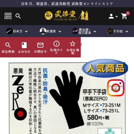
日本刀、剣道具、武道具販売 武修堂オンラインストア
ト
居合刀（模擬刀）
面単品
居合道向き真剣
品
抜刀道向き真剣
垂れ単品
木刀
0
search
person
shopping_cart
刀袋
鮫胴
下緒
脇差
道着袴セット
竹刀用品
道着単品
その他刀身
縁頭
居合道・
オリジナル商
ハンドメイド商
日本刀
剣道具
その他
品
袴単品
その他金具
道着袴セット
帯
抜刀道具
品
品
刀袋
企画商品
鮫鞘
品
紋付袴
袴単品
ゼッケン
info_outline
star_border
search
HOME
book
剣道具
mail_outline
甲手下手袋 悪臭ZERO
刀袋
竹刀袋
その他小物
利用ガイ
お得な情
絞込検索
よみもの
お問合せ
ド
報
鮫鞘
その他小物
鮫胴
び諸工作
修理及び諸工作
ACCOUNT MENU
ようこそ ゲスト 様
meeting_room
person
ログイン
会員登録
コンテンツ
ガイド