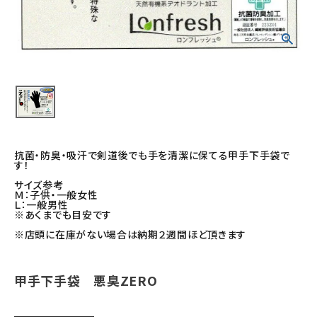
ご利用ガイド
会社概要
特定商取引法について
プライバシーポリシー
お問い合わせ
抗菌・防臭・吸汗で剣道後でも手を清潔に保てる甲手下手袋で
す！
サイズ参考
Ｍ：子供・一般女性
Ｌ：一般男性
※あくまでも目安です
※店頭に在庫がない場合は納期２週間ほど頂きます
甲手下手袋 悪臭ZERO