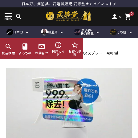
日本刀、剣道具、武道具販売 武修堂オンラインストア
ト
居合刀（模擬刀）
面単品
居合道向き真剣
品
抜刀道向き真剣
垂れ単品
木刀
0
search
person
shopping_cart
刀袋
鮫胴
下緒
脇差
道着袴セット
竹刀用品
道着単品
その他刀身
縁頭
居合道・
オリジナル商
ハンドメイド商
日本刀
剣道具
その他
品
袴単品
その他金具
道着袴セット
帯
抜刀道具
品
品
刀袋
企画商品
鮫鞘
品
紋付袴
袴単品
ゼッケン
info_outline
star_border
search
HOME
book
剣道具
mail_outline
刀袋
竹刀袋
その他小物
利用ガイ
お得な情
剣道防具の除菌・消臭におススメ！ モーリススプレー 400ml
絞込検索
よみもの
お問合せ
ド
報
鮫鞘
その他小物
鮫胴
び諸工作
修理及び諸工作
ACCOUNT MENU
ようこそ ゲスト 様
meeting_room
person
ログイン
会員登録
コンテンツ
ガイド