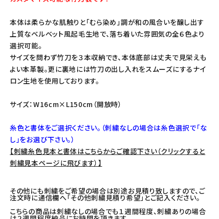
本体は柔らかな肌触りと「むら染め」調が和の風合いを醸し出す
上質なベルベット風起毛生地で、落ち着いた雰囲気の全６色より
選択可能。
サイズを問わず竹刀を３本収納でき、本体底部は丈夫で見栄えも
よい本革製。更に裏地には竹刀の出し入れをスムーズにするナイ
ロン生地を使用しております。
サイズ：W16cm×L150cm（開放時）
糸色と書体をご選択ください。（刺繍なしの場合は糸色選択で「な
し」をお選び下さい。）
【刺繍糸色見本と書体はこちらからご確認下さい（クリックすると
刺繍見本ページに飛びます）】
その他にも刺繍をご希望の場合は別途お見積り致しますので、ご
注文時に通信欄へ「その他刺繍見積り希望」とご記入ください。
こちらの商品は刺繍なしの場合でも１週間程度、刺繍ありの場合
は２週間程度納品にお時間を頂きます