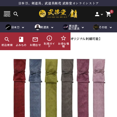
日本刀、剣道具、武道具販売 武修堂オンラインストア
ト
居合刀（模擬刀）
面単品
居合道向き真剣
品
抜刀道向き真剣
垂れ単品
木刀
0
search
person
shopping_cart
刀袋
鮫胴
下緒
脇差
道着袴セット
竹刀用品
道着単品
その他刀身
縁頭
居合道・
オリジナル商
ハンドメイド商
日本刀
剣道具
その他
品
袴単品
その他金具
道着袴セット
帯
抜刀道具
品
品
刀袋
企画商品
鮫鞘
品
紋付袴
袴単品
ゼッケン
info_outline
star_border
search
HOME
book
剣道具
mail_outline
色季 竹刀袋（３本入）【オリジナル刺繍可能】
刀袋
竹刀袋
その他小物
利用ガイ
お得な情
絞込検索
よみもの
お問合せ
ド
報
鮫鞘
その他小物
鮫胴
び諸工作
修理及び諸工作
ACCOUNT MENU
ようこそ ゲスト 様
meeting_room
person
ログイン
会員登録
コンテンツ
ガイド