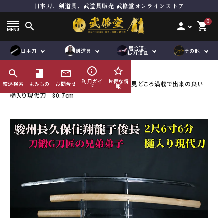
日本刀、剣道具、武道具販売 武修堂オンラインストア
ト
居合刀（模擬刀）
面単品
居合道向き真剣
品
抜刀道向き真剣
垂れ単品
木刀
0
search
person
shopping_cart
刀袋
鮫胴
下緒
脇差
道着袴セット
竹刀用品
道着単品
その他刀身
縁頭
居合道・
オリジナル商
ハンドメイド商
日本刀
剣道具
その他
品
袴単品
その他金具
道着袴セット
帯
抜刀道具
品
品
刀袋
企画商品
鮫鞘
品
紋付袴
袴単品
ゼッケン
info_outline
star_border
search
HOME
book
日本刀
mail_outline
刀袋
竹刀袋
その他小物
利用ガイ
お得な情
【2尺6寸超】駿州長久保住翔龍子俊長作 見どころ満載で出来の良い
絞込検索
よみもの
お問合せ
ド
報
鮫鞘
その他小物
鮫胴
樋入り現代刀 80.7cm
び諸工作
修理及び諸工作
ACCOUNT MENU
ようこそ ゲスト 様
meeting_room
person
ログイン
会員登録
コンテンツ
ガイド