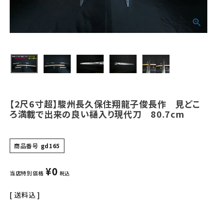
ご利用ガイド
会社概要
特定商取引法について
プライバシーポリシー
お問い合わせ
【2尺6寸超】駿州長久保住翔龍子俊長作 見どこ
ろ満載で出来の良い樋入り現代刀 80.7cm
商品番号
gd165
¥
0
当店特別価格
税込
送料込