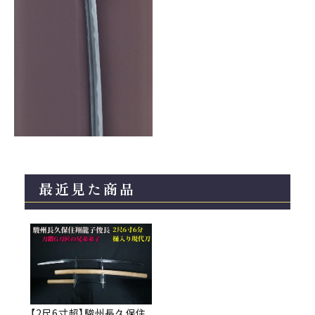
最近見た商品
【2尺6寸超】駿州長久保住