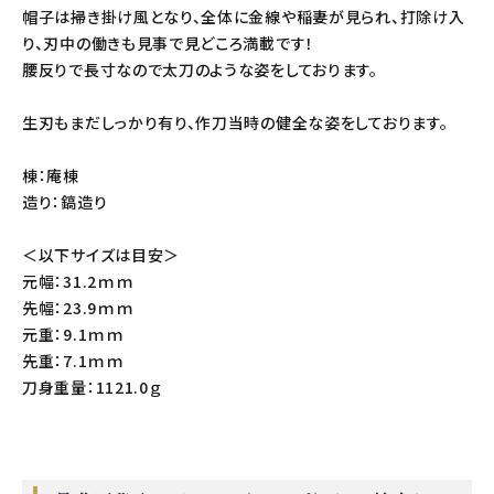
帽子は掃き掛け風となり、全体に金線や稲妻が見られ、打除け入
り、刃中の働きも見事で見どころ満載です！
腰反りで長寸なので太刀のような姿をしております。
生刃もまだしっかり有り、作刀当時の健全な姿をしております。
棟：庵棟
造り：鎬造り
＜以下サイズは目安＞
元幅：31.2ｍｍ
先幅：23.9ｍｍ
元重：9.1ｍｍ
先重：7.1ｍｍ
刀身重量：1121.0ｇ