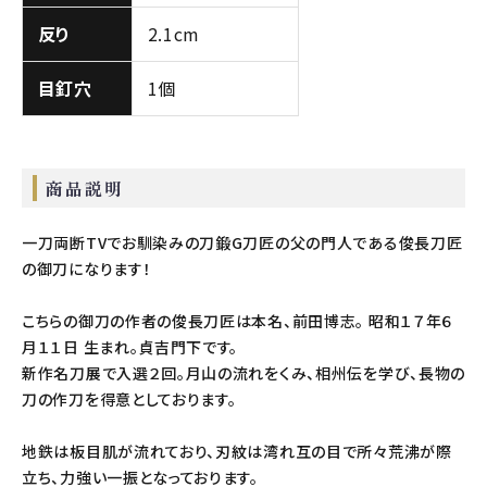
反り
2.1cm
目釘穴
1個
商品説明
一刀両断TVでお馴染みの刀鍛G刀匠の父の門人である俊長刀匠
の御刀になります！
こちらの御刀の作者の俊長刀匠は本名、前田博志。 昭和１７年６
月１１日 生まれ。貞吉門下です。
新作名刀展で入選２回。月山の流れをくみ、相州伝を学び、長物の
刀の作刀を得意としております。
地鉄は板目肌が流れており、刃紋は湾れ互の目で所々荒沸が際
立ち、力強い一振となっております。