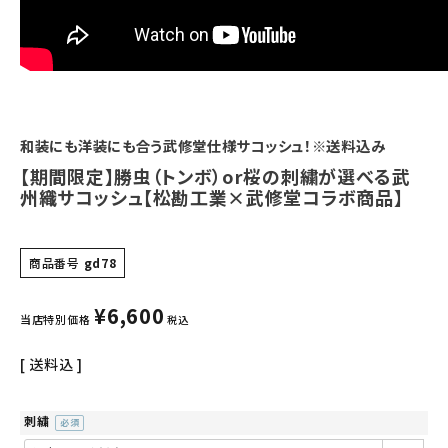
和装にも洋装にも合う武修堂仕様サコッシュ！※送料込み
【期間限定】勝虫（トンボ）or桜の刺繍が選べる武
州織サコッシュ【松勘工業×武修堂コラボ商品】
商品番号
gd78
¥
6,600
当店特別価格
税込
送料込
刺繍
(必
須)