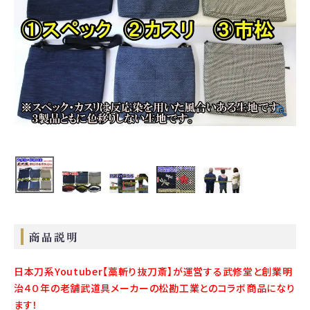
ご利用ガイド
会社概要
特定商取引法について
プライバシーポリシー
お問い合わせ
商品説明
日本刀系Youtuber【藁斬り抜刀斎】が運営する武修堂と創業明
治４０年の老舗武道具メーカーの松勘工業とのコラボ商品になり
ます！