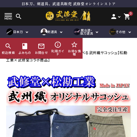
日本刀、剣道具、武道具販売 武修堂オンラインストア
ト
居合刀（模擬刀）
面単品
居合道向き真剣
品
抜刀道向き真剣
垂れ単品
木刀
0
search
person
shopping_cart
刀袋
鮫胴
下緒
脇差
道着袴セット
竹刀用品
道着単品
その他刀身
縁頭
居合道・
オリジナル商
ハンドメイド商
日本刀
剣道具
その他
品
袴単品
その他金具
道着袴セット
帯
抜刀道具
品
品
刀袋
企画商品
鮫鞘
品
紋付袴
袴単品
ゼッケン
info_outline
star_border
search
HOME
book
その他販売品
mail_outline
刀袋
竹刀袋
その他小物
利用ガイ
お得な情
【期間限定】勝虫（トンボ）or桜の刺繍が選べる武州織サコッシュ【松勘
絞込検索
よみもの
お問合せ
ド
報
鮫鞘
その他小物
鮫胴
工業×武修堂コラボ商品】
び諸工作
修理及び諸工作
ACCOUNT MENU
ようこそ ゲスト 様
meeting_room
person
ログイン
会員登録
コンテンツ
ガイド