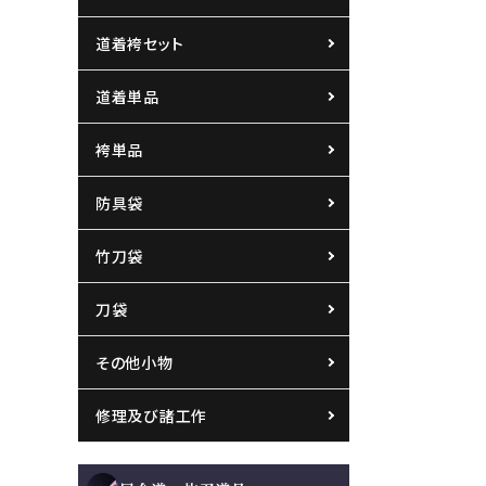
道着袴セット
道着単品
袴単品
防具袋
竹刀袋
刀袋
その他小物
修理及び諸工作