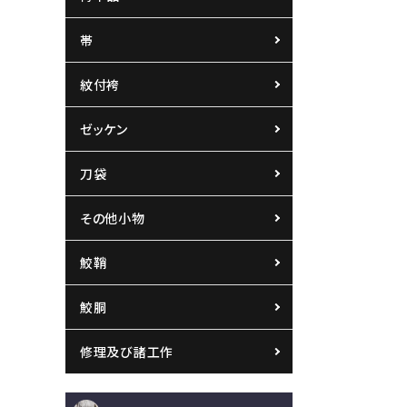
帯
紋付袴
ゼッケン
刀袋
その他小物
鮫鞘
鮫胴
修理及び諸工作