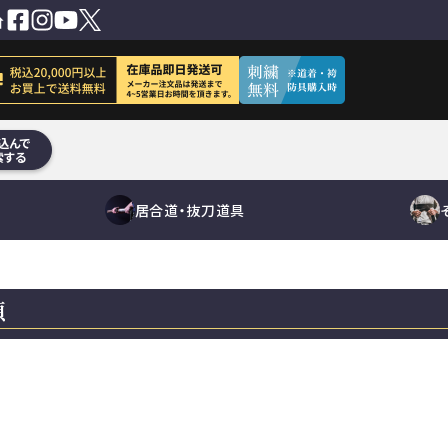
込んで
索する
居合道・抜刀道具
類
短刀
面単品
居合刀（模擬
その他刀身
小手単品
居合道向き
抜刀道向
垂れ単
鐔
下緒
竹刀用品
刀）
刀袋
木刀用品
真剣
真剣
道着袴
そ
竹刀袋
道着袴セット
刀袋
道着単品
袴単品
その他
刀袋
その他小物
鮫鞘