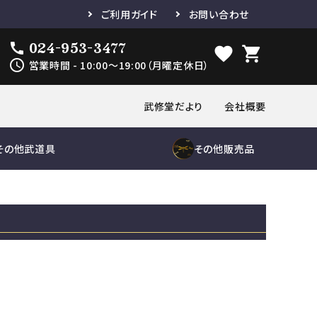
ご利用ガイド
お問い合わせ
024-953-3477
call
favorite
shopping_cart
schedule
営業時間 - 10:00～19:00（月曜定休日）
武修堂だより
会社概要
その他武道具
その他販売品
き
品
木刀
胴単品
縁頭
刀袋
鮫胴
下緒
セット
の他小物
道着単品
鮫鞘
袴単品
小物
帯
修理及び諸工作
紋付袴
ゼッケン
鮫胴
修理及び諸
工作