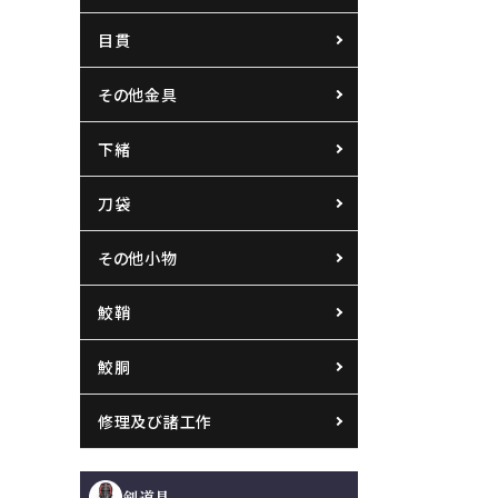
目貫
その他金具
下緒
刀袋
その他小物
鮫鞘
鮫胴
修理及び諸工作
剣道具