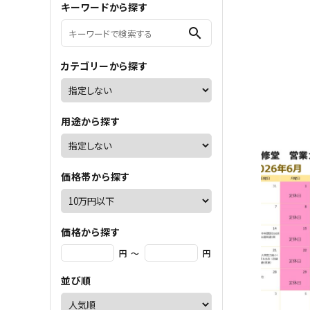
キーワードから探す
ご利用ガイド
search
会社概要
カテゴリーから探す
特定商取引法について
プライバシーポリシー
お問い合わせ
用途から探す
６月の営業
価格帯から探す
2026.05.3
お知らせ
価格から探す
円 ～
円
並び順