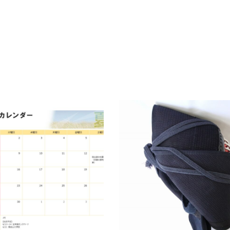
カレンダー
面折グセ付けについて
1
2024.09.01
未分類
武修堂だより
お知らせ
未分類
武修堂だより