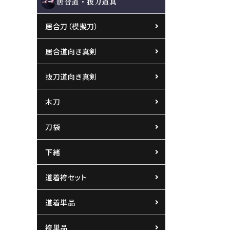
居合道・抜刀道具
居合刀（模擬刀）
居合道向き真剣
抜刀道向き真剣
木刀
刀袋
下緒
道着袴セット
道着単品
袴単品