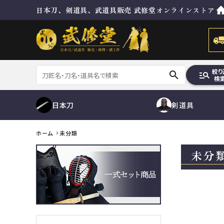
日本刀、剣道具、武道具販売 武修堂オンラインストア
絞り
search
manage_search
検
日本刀
剣道具
ホーム
未分類
未分
刀
脇差
防具セット
目貫
その他金具
ゼッケン
鮫胴
修理及び諸工作
防具袋
コンテンツ
ガイド