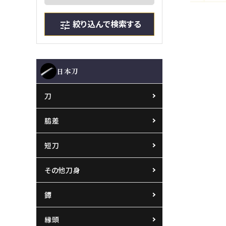
絞り込んで検索する
tune
日本刀
刀
脇差
短刀
その他刀身
鐔
縁頭