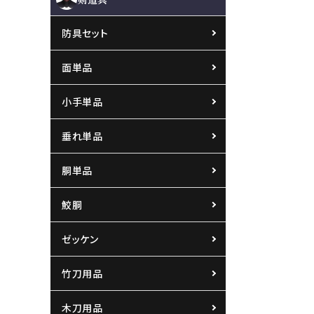
防具セット
面単品
小手単品
垂れ単品
胴単品
鮫胴
ゼッケン
竹刀用品
木刀用品